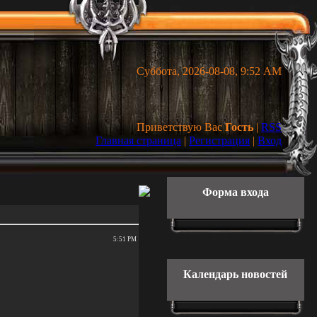
Суббота, 2026-08-08, 9:52 AM
Приветствую Вас
Гость
|
RSS
Главная страница
|
Регистрация
|
Вход
Форма входа
5:51 PM
Календарь новостей