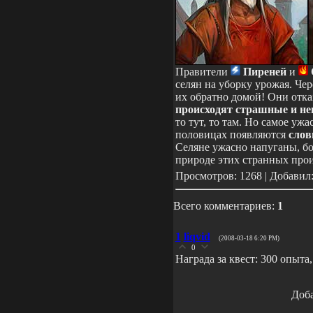
Правители
Пиреней
и
селян на уборку урожая. Чер
их обратно домой! Они отк
происходят страшные и н
то тут, то там. Но самое уж
половицах появляются
слов
Селяне ужасно напуганы, боя
природе этих странных прои
Просмотров: 1268 | Добавил
Всего комментариев:
1
1
liqvid
(2008-03-18 6:20 PM)
0
Награда за квест: 300 опыта
Доба