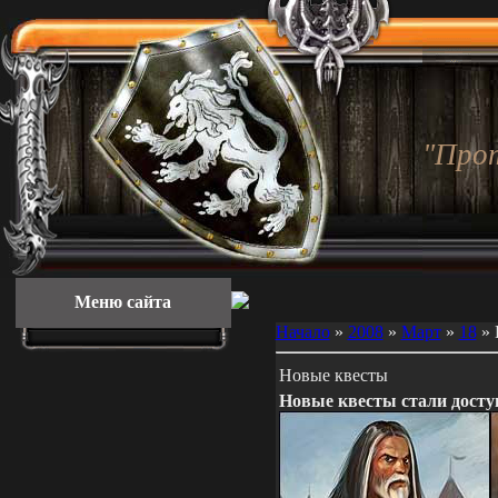
"Про
Меню сайта
Начало
»
2008
»
Март
»
18
» 
Новые квесты
Новые квесты стали досту