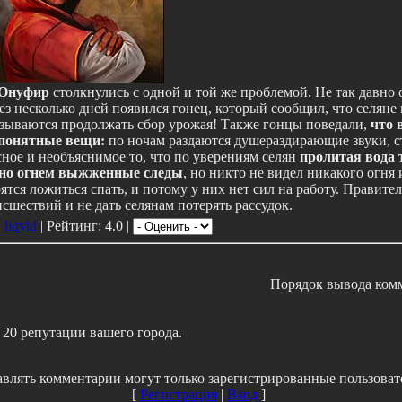
Онуфир
столкнулись с одной и той же проблемой. Не так давно
ез несколько дней появился гонец, который сообщил, что селяне
азываются продолжать сбор урожая! Также гонцы поведали,
что 
епонятные вещи:
по ночам раздаются душераздирающие звуки, с
асное и необъяснимое то, что по уверениям селян
пролитая вода 
но огнем выжженные следы
, но никто не видел никакого огня 
тся ложиться спать, и потому у них нет сил на работу. Правител
сшествий и не дать селянам потерять рассудок.
:
liqvid
| Рейтинг: 4.0 |
Порядок вывода ком
, 20 репутации вашего города.
влять комментарии могут только зарегистрированные пользоват
[
Регистрация
|
Вход
]