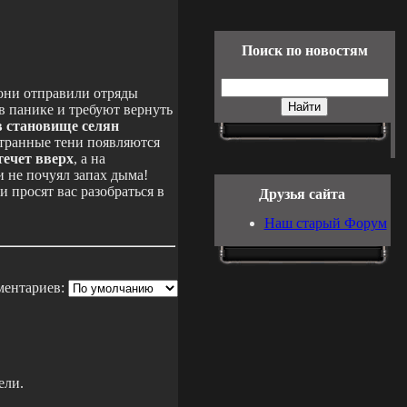
Поиск по новостям
 они отправили отряды
 в панике и требуют вернуть
в становище селян
транные тени появляются
течет вверх
, а на
и не почуял запах дыма!
и просят вас разобраться в
Друзья сайта
Наш старый Форум
ментариев:
ели.