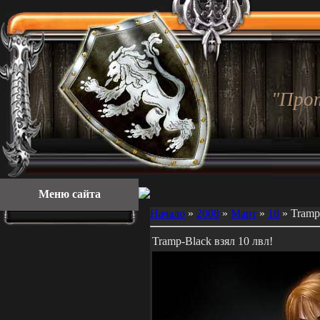
"Про
Меню сайта
Начало
»
2008
»
Март
»
18
» Tramp-
Tramp-Black взял 10 лвл!