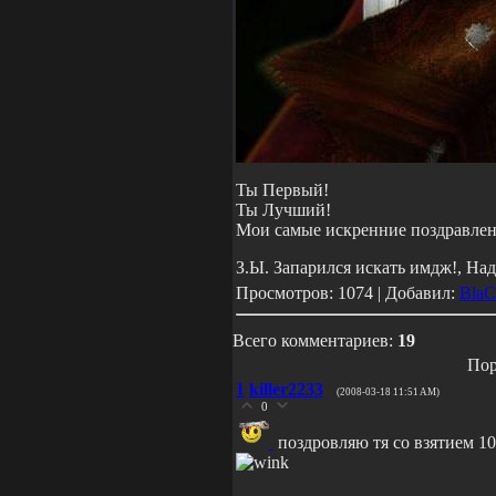
Ты Первый!
Ты Лучший!
Мои самые искренние поздравлен
З.Ы. Запарился искать имдж!, На
Просмотров: 1074 | Добавил:
Bla
Всего комментариев:
19
Пор
1
killer2233
(2008-03-18 11:51 AM)
0
поздровляю тя со взятием 1