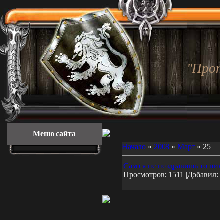
"Про
Меню сайта
Начало
»
2008
»
Март
»
25
Сам ся не поздравишь то ник
Просмотров: 1511 |Добавил: