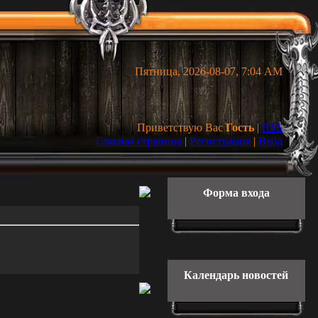
Пятница, 2026-08-07, 7:04 AM
Приветствую Вас
Гость
|
RSS
Главная страница
|
Регистрация
|
Вход
Форма входа
Календарь новостей