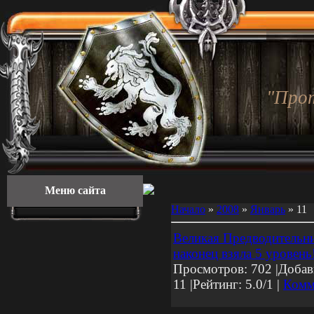
"Про
Меню сайта
Начало
»
2008
»
Январь
»
11
Великая Предводительн
наконец взяла 5 уровень
Просмотров: 702 |Добав
11
|Рейтинг: 5.0/1 |
Комм