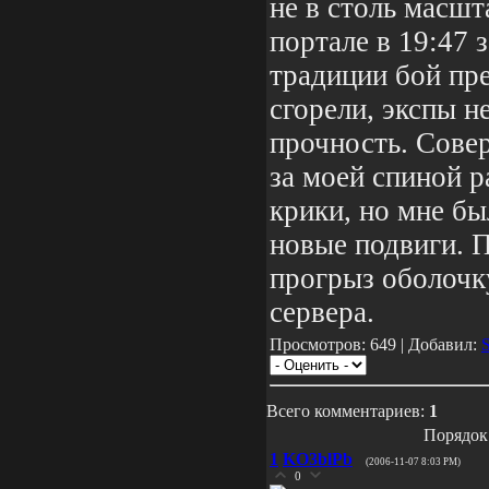
не в столь масшт
портале в 19:47 
традиции бой пр
сгорели, экспы н
прочность. Сове
за моей спиной 
крики, но мне бы
новые подвиги. 
прогрыз оболочк
сервера.
Просмотров: 649 | Добавил:
Всего комментариев:
1
Порядок
1
KO3blPb
(2006-11-07 8:03 PM)
0