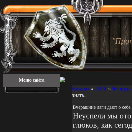
"Про
Меню сайта
Начало
»
2006
»
Ноябрь
знать.
Вчерашние лаги дают о себе 
Неуспели мы ото
глюков, как сегод