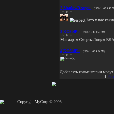
2
ShadowDragon
(2006-11-06 3:46 P
0
Зато у нас каки
3
KO3blPb
(2006-11-06 3:53 PM)
0
Магмарам Смерть-Людям ВЛАС
4
KO3blPb
(2006-11-06 4:24 PM)
0
Добавлять комментарии могут 
[
Рег
Copyright MyCorp © 2006