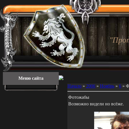
"Про
Меню сайта
Начало
»
2006
»
Ноябрь
»
6
» Ф
Фотожабы
Возможно видели но всёже.